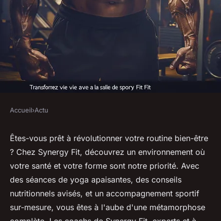
Accueil
›
Actu
ACTU
Transformez votre vie avec la
Êtes-vous prêt à révolutionner votre routine bien-être
? Chez Synergy Fit, découvrez un environnement où
salle de sport synergy fit
votre santé et votre forme sont notre priorité. Avec
des séances de yoga apaisantes, des conseils
Laura
•
11 septembre 2025
•
3 min de lecture
nutritionnels avisés, et un accompagnement sportif
sur-mesure, vous êtes à l'aube d'une métamorphose