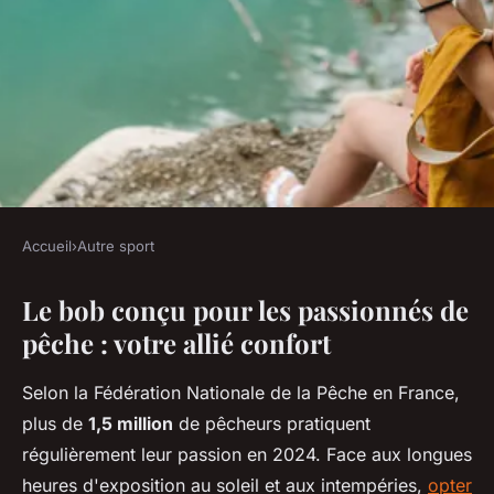
Accueil
›
Autre sport
AUTRE SPORT
Le bob conçu pour les passionnés de
Découvrez les bobs pêcheur
pêche : votre allié confort
pour un confort optimal en
plein air
Selon la Fédération Nationale de la Pêche en France,
plus de
1,5 million
de pêcheurs pratiquent
Anaïs
•
24 novembre 2025
•
8 min de lecture
régulièrement leur passion en 2024. Face aux longues
heures d'exposition au soleil et aux intempéries,
opter